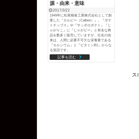
源・由来・意味
2017/3/22
1949年に松尾糧食工業株式会社として創
業した『カルビー（Calbee）』。『ポテ
トチップス』や『サッポロポテト』『じ
ゃがりこ』に『じゃがビー』と有名な商
品を数多く販売していますが、社名の由
来は、人間に必要不可欠な栄養素である
『カルシウム』と『ビタミンB1』からな
る造語です。
記事を読む
ス