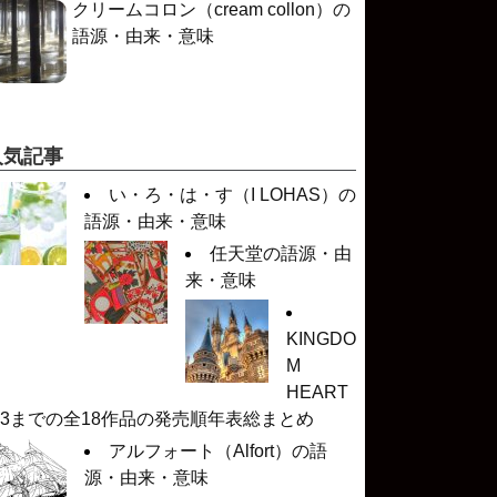
クリームコロン（cream collon）の
語源・由来・意味
人気記事
い・ろ・は・す（I LOHAS）の
語源・由来・意味
任天堂の語源・由
来・意味
KINGDO
M
HEART
 3までの全18作品の発売順年表総まとめ
アルフォート（Alfort）の語
源・由来・意味