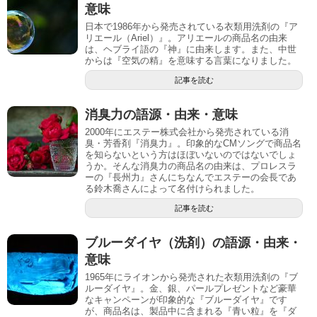
意味
日本で1986年から発売されている衣類用洗剤の『ア
リエール（Ariel）』。アリエールの商品名の由来
は、ヘブライ語の『神』に由来します。また、中世
からは『空気の精』を意味する言葉になりました。
記事を読む
消臭力の語源・由来・意味
2000年にエステー株式会社から発売されている消
臭・芳香剤『消臭力』。印象的なCMソングで商品名
を知らないという方はほぼいないのではないでしょ
うか。そんな消臭力の商品名の由来は、プロレスラ
ーの『長州力』さんにちなんでエステーの会長であ
る鈴木喬さんによって名付けられました。
記事を読む
ブルーダイヤ（洗剤）の語源・由来・
意味
1965年にライオンから発売された衣類用洗剤の『ブ
ルーダイヤ』。金、銀、パールプレゼントなど豪華
なキャンペーンが印象的な『ブルーダイヤ』です
が、商品名は、製品中に含まれる『青い粒』を『ダ