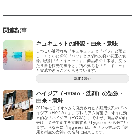
関連記事
キュキュットの語源・由来・意味
しつこい油汚れも『キュキュッ』と『パッ』と落と
し、すすいだ瞬間『パッ』と水切れの良い花王の食
器用洗剤『キュキュット』。商品名の由来は、洗っ
た食器を指先で擦ると、汚れ落ちを『キュキュッ』
と実感できることからきています。
記事を読む
ハイジア（HYGIA・洗剤）の語源・
由来・意味
2012年にライオンから発売された衣類用洗剤の『ハ
イジア（HYGIA）』。プレミアム抗菌でニオイに効
果的な『ハイジア（HYGIA）』ですが、商品名の由
来は、英語で衛生を意味する『hygiene』から来てい
ます。ちなみに『hygiene』は、ギリシャ神話の『健
康と衛生の女神』の名前に由来します。