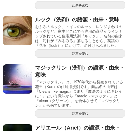
記事を読む
ルック（洗剤）の語源・由来・意味
おふろのルック、トイレのルック、レンジまわりの
ルックなど、家中どこにでも専用の商品がラインナ
ップされている住宅用洗剤『ルック』。名前の由来
は、汚れが『みるみる』落ちることから、英語の
『見る（look）』にかけて、名付けられました。
記事を読む
マジックリン（洗剤）の語源・由来・
意味
『マジックリン』は、1970年代から発売されている
花王（Kao）の住居用洗剤です。商品名の由来は、
『Cleans like magic』つまり『魔法のようにキレイ
に！』という意味から『magic（マジック）』と
『clean（クリーン）』を合体させて『マジックリ
ン』から来ています。
記事を読む
アリエール（Ariel）の語源・由来・