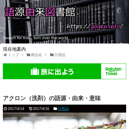
Search for truth, turn over the world.
現在地案内
トップ
商品名
日用品
アクロン（洗剤）の語源・由来・意味
2017/4/14
2017/4/16
日用品