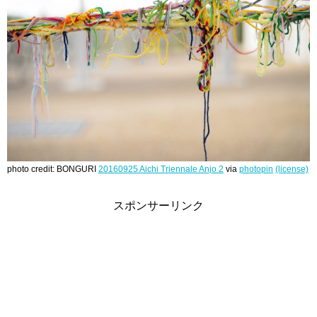
photo credit: BONGURI
20160925 Aichi Triennale Anjo 2
via
photopin
(license)
スポンサーリンク