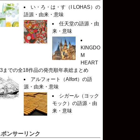
い・ろ・は・す（I LOHAS）の
語源・由来・意味
任天堂の語源・由
来・意味
KINGDO
M
HEART
 3までの全18作品の発売順年表総まとめ
アルフォート（Alfort）の語
源・由来・意味
シガール（ヨック
モック）の語源・由
来・意味
スポンサーリンク