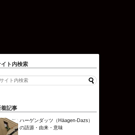
サイト内検索
新着記事
ハーゲンダッツ（Häagen-Dazs）
の語源・由来・意味