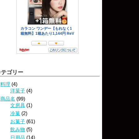
カテゴリー
料理
(4)
洋菓子
(4)
商品名
(99)
文房具
(1)
冷菓
(2)
お菓子
(61)
飲み物
(5)
日用品
(14)