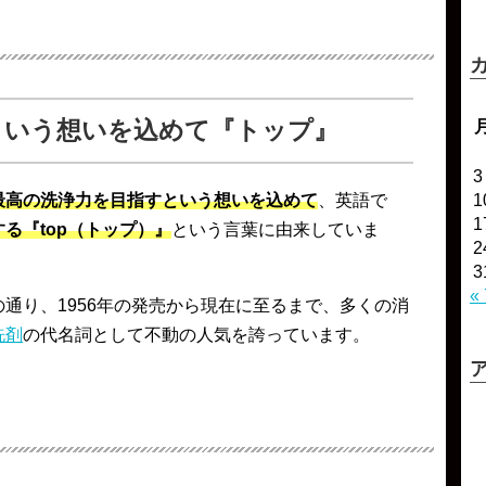
という想いを込めて『トップ』
3
最高の洗浄力を目指すという想いを込めて
、英語で
1
1
る『top（トップ）』
という言葉に由来していま
2
3
«
通り、1956年の発売から現在に至るまで、多くの消
洗剤
の代名詞として不動の人気を誇っています。