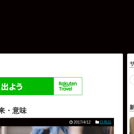
来・意味
2017/4/12
日用品