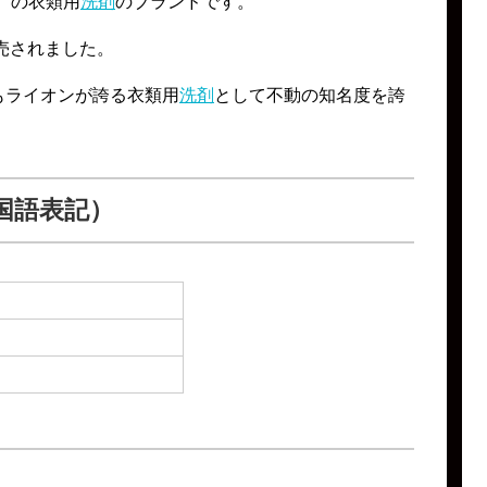
）の衣類用
洗剤
のブランドです。
発売されました。
もライオンが誇る衣類用
洗剤
として不動の知名度を誇
国語表記）