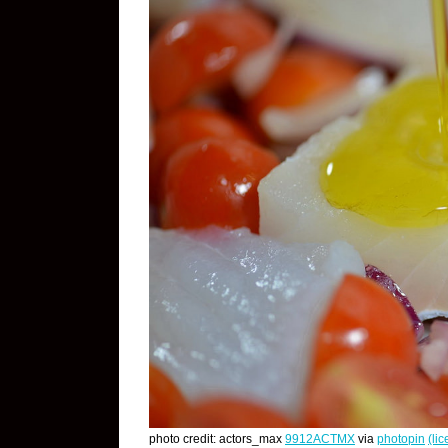
photo credit: actors_max
9912ACTMX
via
photopin
(li