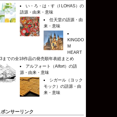
い・ろ・は・す（I LOHAS）の
語源・由来・意味
任天堂の語源・由
来・意味
KINGDO
M
HEART
 3までの全18作品の発売順年表総まとめ
アルフォート（Alfort）の語
源・由来・意味
シガール（ヨック
モック）の語源・由
来・意味
スポンサーリンク