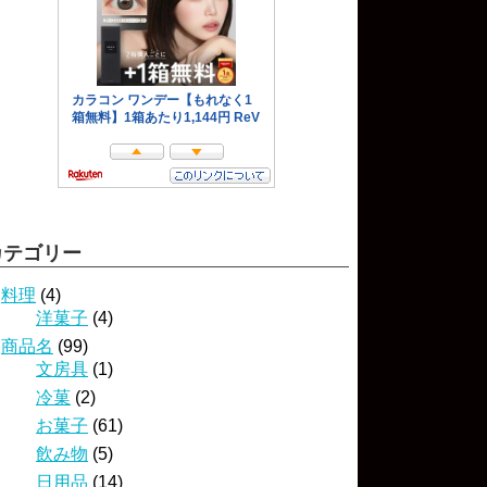
カテゴリー
料理
(4)
洋菓子
(4)
商品名
(99)
文房具
(1)
冷菓
(2)
お菓子
(61)
飲み物
(5)
日用品
(14)