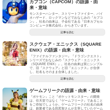
カプコン（CAPCOM）の語源・由
来・意味
モンスターハンター、ストリートファイター、バイ
オハザード、ロックマンなどでおなじみの『カプコ
ン』。社名の由来は、子会社である『日本カプセル
コンピュータ株式会社』からきています。
記事を読む
スクウェア・エニックス（SQUARE
ENIX）の語源・由来・意味
『ファイナルファンタジー』『ドラゴンクエスト』
シリーズでおなじみの『スクウェア・エニックス
（SQUARE ENIX）』。社名の由来は実にシンプル
で、旧『スクウェア』と旧『エニックス』が合併
し、社名もそのまま合体しました。
記事を読む
ゲームフリークの語源・由来・意味
『ポケモン』こと『ポケットモンスター』の開発
は、任天堂ではなく『ゲームフリーク』であること
をご存知でしょうか。ゲームフリークの社名の由来
は、創業者である田尻智さんが主宰していたゲーム