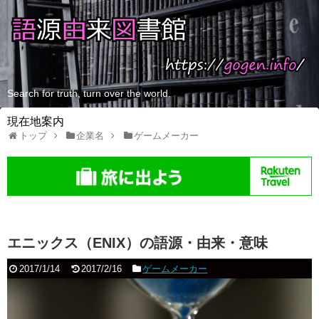
Search for truth, turn over the world.
現在地案内
トップ
企業名
ゲームメーカー
エニックス（ENIX）の語源・由来・意味
2017/1/14
2017/2/16
ゲームメーカー