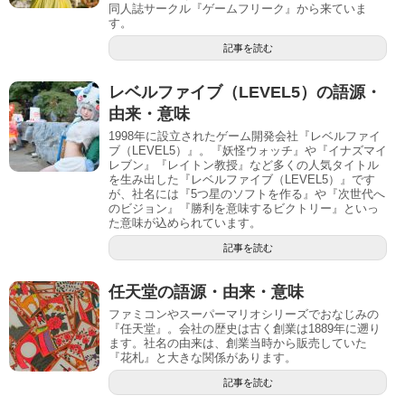
同人誌サークル『ゲームフリーク』から来ていま
す。
記事を読む
レベルファイブ（LEVEL5）の語源・
由来・意味
1998年に設立されたゲーム開発会社『レベルファイ
ブ（LEVEL5）』。『妖怪ウォッチ』や『イナズマイ
レブン』『レイトン教授』など多くの人気タイトル
を生み出した『レベルファイブ（LEVEL5）』です
が、社名には『5つ星のソフトを作る』や『次世代へ
のビジョン』『勝利を意味するビクトリー』といっ
た意味が込められています。
記事を読む
任天堂の語源・由来・意味
ファミコンやスーパーマリオシリーズでおなじみの
『任天堂』。会社の歴史は古く創業は1889年に遡り
ます。社名の由来は、創業当時から販売していた
『花札』と大きな関係があります。
記事を読む