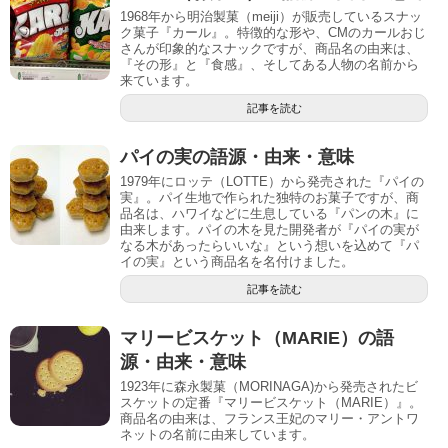
1968年から明治製菓（meiji）が販売しているスナッ
ク菓子『カール』。特徴的な形や、CMのカールおじ
さんが印象的なスナックですが、商品名の由来は、
『その形』と『食感』、そしてある人物の名前から
来ています。
記事を読む
パイの実の語源・由来・意味
1979年にロッテ（LOTTE）から発売された『パイの
実』。パイ生地で作られた独特のお菓子ですが、商
品名は、ハワイなどに生息している『パンの木』に
由来します。パイの木を見た開発者が『パイの実が
なる木があったらいいな』という想いを込めて『パ
イの実』という商品名を名付けました。
記事を読む
マリービスケット（MARIE）の語
源・由来・意味
1923年に森永製菓（MORINAGA)から発売されたビ
スケットの定番『マリービスケット（MARIE）』。
商品名の由来は、フランス王妃のマリー・アントワ
ネットの名前に由来しています。