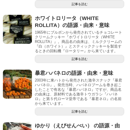
記事を読む
ホワイトロリータ（WHITE
ROLLITA）の語源・由来・意味
1965年にブルボンから発売されているチョコレート
クリームクッキー『ホワイトロリータ（WHITE
ROLLITA）』。商品名の由来は、ミルククリームの
『白（ホワイト）』とスティッククッキーを製造す
るときの回転機『ロータリー』から来ています。
記事を読む
暴君ハバネロの語源・由来・意味
2003年に東ハトから発売された激辛スナック『暴君
ハバネロ』。発売当時、ハバネロブームを巻き起こ
したことで有名な『暴君ハバネロ』ですが、商品名
の由来は、原材料である激辛トウガラシ『ハバネ
ロ』と第５代ローマ皇帝である『暴君ネロ』の名前
から来ています。
記事を読む
ゆかり（えびせんべい） の語源・由