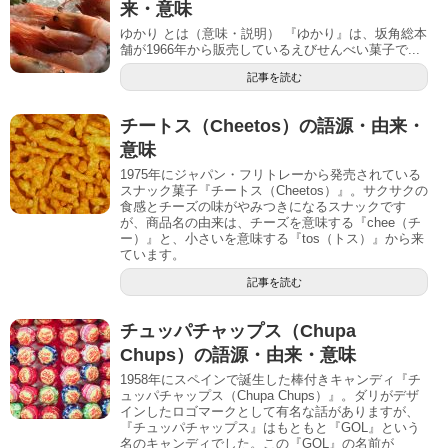
来・意味
ゆかり とは（意味・説明） 『ゆかり』は、坂角総本
舗が1966年から販売しているえびせんべい菓子で...
記事を読む
チートス（Cheetos）の語源・由来・
意味
1975年にジャパン・フリトレーから発売されている
スナック菓子『チートス（Cheetos）』。サクサクの
食感とチーズの味がやみつきになるスナックです
が、商品名の由来は、チーズを意味する『chee（チ
ー）』と、小さいを意味する『tos（トス）』から来
ています。
記事を読む
チュッパチャップス（Chupa
Chups）の語源・由来・意味
1958年にスペインで誕生した棒付きキャンディ『チ
ュッパチャップス（Chupa Chups）』。ダリがデザ
インしたロゴマークとして有名な話がありますが、
『チュッパチャップス』はもともと『GOL』という
名のキャンディでした。この『GOL』の名前が