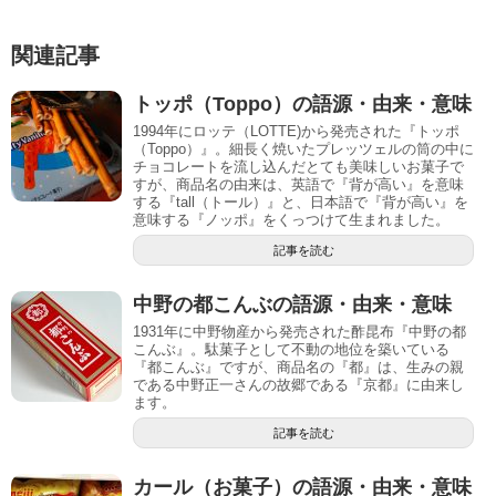
関連記事
トッポ（Toppo）の語源・由来・意味
1994年にロッテ（LOTTE)から発売された『トッポ
（Toppo）』。細長く焼いたプレッツェルの筒の中に
チョコレートを流し込んだとても美味しいお菓子で
すが、商品名の由来は、英語で『背が高い』を意味
する『tall（トール）』と、日本語で『背が高い』を
意味する『ノッポ』をくっつけて生まれました。
記事を読む
中野の都こんぶの語源・由来・意味
1931年に中野物産から発売された酢昆布『中野の都
こんぶ』。駄菓子として不動の地位を築いている
『都こんぶ』ですが、商品名の『都』は、生みの親
である中野正一さんの故郷である『京都』に由来し
ます。
記事を読む
カール（お菓子）の語源・由来・意味