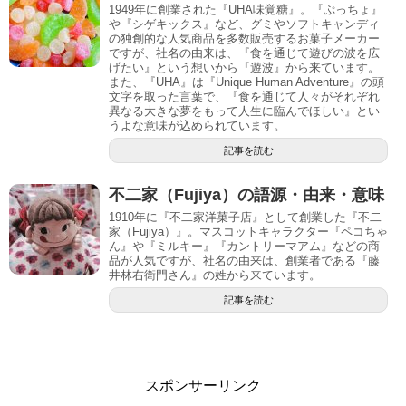
1949年に創業された『UHA味覚糖』。『ぷっちょ』
や『シゲキックス』など、グミやソフトキャンディ
の独創的な人気商品を多数販売するお菓子メーカー
ですが、社名の由来は、『食を通じて遊びの波を広
げたい』という想いから『遊波』から来ています。
また、『UHA』は『Unique Human Adventure』の頭
文字を取った言葉で、『食を通じて人々がそれぞれ
異なる大きな夢をもって人生に臨んでほしい』とい
うよな意味が込められています。
記事を読む
不二家（Fujiya）の語源・由来・意味
1910年に『不二家洋菓子店』として創業した『不二
家（Fujiya）』。マスコットキャラクター『ペコちゃ
ん』や『ミルキー』『カントリーマアム』などの商
品が人気ですが、社名の由来は、創業者である『藤
井林右衛門さん』の姓から来ています。
記事を読む
スポンサーリンク