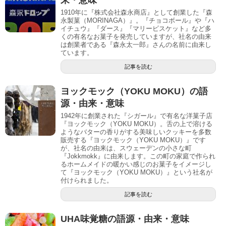
来・意味
1910年に『株式会社森永商店』として創業した『森
永製菓（MORINAGA）』。『チョコボール』や『ハ
イチュウ』『ダース』『マリービスケット』など多
くの有名なお菓子を発売していますが、社名の由来
は創業者である『森永太一郎』さんの名前に由来し
ています。
記事を読む
ヨックモック（YOKU MOKU）の語
源・由来・意味
1942年に創業された『シガール』で有名な洋菓子店
『ヨックモック（YOKU MOKU）。舌の上で溶ける
ようなバターの香りがする美味しいクッキーを多数
販売する『ヨックモック（YOKU MOKU）』です
が、社名の由来は、スウェーデンの小さな町
『Jokkmokk』に由来します。この町の家庭で作られ
るホームメイドの暖かい感じのお菓子をイメージし
て『ヨックモック（YOKU MOKU）』という社名が
付けられました。
記事を読む
UHA味覚糖の語源・由来・意味