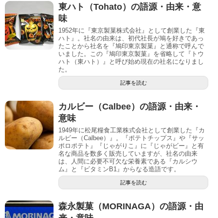
東ハト（Tohato）の語源・由来・意
味
1952年に『東京製菓株式会社』として創業した『東
ハト』。社名の由来は、初代社長が鳩を好きであっ
たことから社名を『鳩印東京製菓』と通称で呼んで
いました。この『鳩印東京製菓』を省略して『トウ
ハト（東ハト）』と呼び始め現在の社名になりまし
た。
記事を読む
カルビー（Calbee）の語源・由来・
意味
1949年に松尾糧食工業株式会社として創業した『カ
ルビー（Calbee）』。『ポテトチップス』や『サッ
ポロポテト』『じゃがりこ』に『じゃがビー』と有
名な商品を数多く販売していますが、社名の由来
は、人間に必要不可欠な栄養素である『カルシウ
ム』と『ビタミンB1』からなる造語です。
記事を読む
森永製菓（MORINAGA）の語源・由