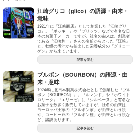
江崎グリコ（glico）の語源・由来・
意味
1921年に『江崎商店』として創業した『江崎グリ
コ』。『ポッキー』や『プリッツ』などで有名な日
本のお菓子メーカーですが、社名の由来は、創業者
である『江崎利一』さんの名前からとった『江崎』
と、牡蠣の煮汁から抽出した栄養成分の『グリコー
ゲン』から来ています。
記事を読む
ブルボン（BOURBON）の語源・由
来・意味
1924年に北日本製菓株式会社として創業した『ブル
ボン（BOURBON）』。『ルマンド』や『ホワイト
ロリータ』『エリーゼ』に『シルベーヌ』と有名な
お菓子を数多く販売していますが、社名の由来は、
ヨーロッパ王家の『ブルボン家』が由来という説
や、コーヒー豆の『ブルボン種』が由来という説な
ど、諸説あります。
記事を読む